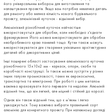
його універсальним вибором для виготовлення та
налаштування проектів. Якщо вам потрібна невелика деталь
для ремонту або велика кількість нового будівельного
проекту, алюмінієвий куточок - відмінний вибір.
Алюмінієвий різнобічний куточок найчастіше
використовується для обробки, коли необхідно з'єднати
фрезерування. Його можна використовувати для обробки
необробленого краю панелей тощо. Кутки також можуть
використовуватися для створення унікальних архітектурних
деталей або декоративних цілей.
Інші поширені області застосування алюмінієвого куточка
різнобічного 15x10x2 мм - каркаси, опори, скоби та
коробчасті конструкції. Їх також можна зустріти у різних
інших галузях промисловості, таких як аерокосмічна,
транспортна та електронна. При роботі з цим металом
важливо враховувати його переваги та недоліки. Алюміній
відомий тим, що він легкий, але міцний і стійкий до корозії.
Однак він також відомий тим, що є м'яким і легко
ушкоджується. Тому важливо вибрати правильний сорт
алюмінію для конкретного проекту. При належному догляді