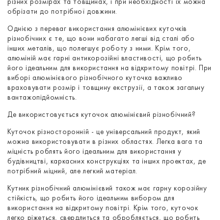
різних розмірах та товщинах, і при необхідності їх можна
обрізати до потрібної довжини.
Однією з переваг використання алюмінієвих куточків
різнобічних є те, що вони набагато легші від сталі або
інших металів, що полегшує роботу з ними. Крім того,
алюміній має гарні антикорозійні властивості, що робить
його ідеальним для використання на відкритому повітрі. При
виборі алюмінієвого різнобічного куточка важливо
враховувати розмір і товщину екструзії, а також загальну
вантажопідйомність.
Де використовується куточок алюмінієвий різнобічний?
Куточок різносторонній - це універсальний продукт, який
можна використовувати в різних областях. Легка вага та
міцність роблять його ідеальним для використання у
будівництві, каркасних конструкціях та інших проектах, де
потрібний міцний, але легкий матеріал.
Кутник різнобічний алюмінієвий також має гарну корозійну
стійкість, що робить його ідеальним вибором для
використання на відкритому повітрі. Крім того, куточок
легко ріжеться, свердлиться та обробляється, що робить