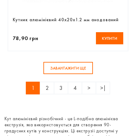
Кутник алюмінієвий 40х20х1.2 мм анодований
78,90 грн
КУПИТИ
ЗАВАНТАЖИТИ ЩЕ
1
2
3
4
>
>|
Кут алюмінієвий різнобічний - це L-подібна алюмінієва
екструзія, яка використовується для створення 90-
градусних кутів у конструкціях. Ці екструзії доступні у