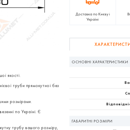
Доставка по Києву і
В
Україні
ХАРАКТЕРИСТ
ОСНОВНІ ХАРАКТЕРИСТИКИ
ої якості.
Ва
інієвої труби прямокутної без
С
ашими розмірами.
Відповідні
езенні по Україні. Є
ГАБАРИТНІ РОЗМІРИ
кутну трубу вашого розміру,