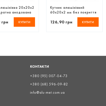
алюмінієва 20х20х2
Кутник алюмінієвий
дратна анодована
60х20х2 мм без покриття
 грн
126,90 грн
КУПИТИ
КУПИТИ
КОНТАКТИ
+380 (95) 007-04-73
+380 (68) 596-09-82
info@alu-met.com.ua