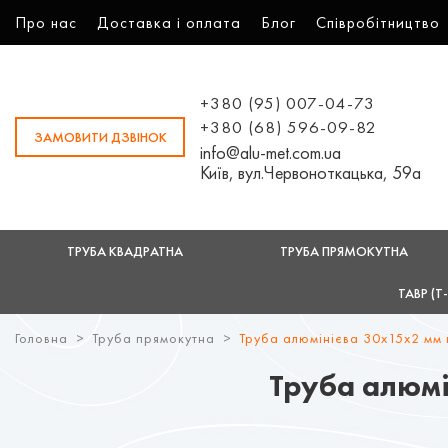
Про нас
Доставка і оплата
Блог
Співробітництво
+380 (95) 007-04-73
+380 (68) 596-09-82
ЗАМОВИТИ ДЗВІНОК
info@alu-met.com.ua
Київ, вул.Червоноткацька, 59а
ТРУБА КВАДРАТНА
ТРУБА ПРЯМОКУТНА
ТАВР (Т
Головна
Труба прямокутна
Труба алюмінієва 30х15х2 мм 
Труба алюмі