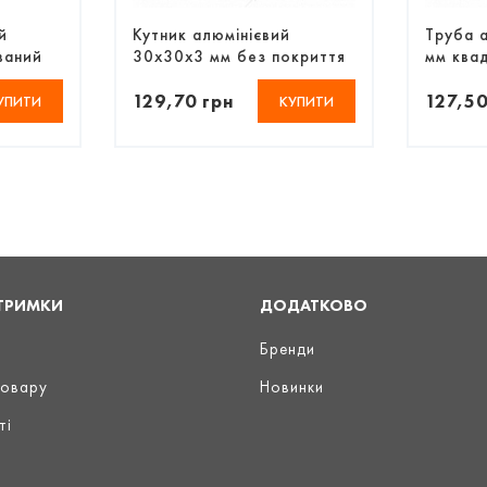
й
Кутник алюмінієвий
Труба 
ваний
30х30х3 мм без покриття
мм ква
129,70 грн
127,50
УПИТИ
КУПИТИ
ТРИМКИ
ДОДАТКОВО
Бренди
товару
Новинки
ті