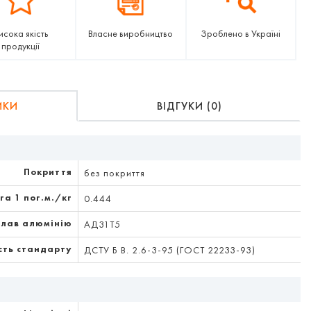
исока якість
Власне виробництво
Зроблено в Україні
продукції
ИКИ
ВІДГУКИ (0)
Покриття
без покриття
га 1 пог.м./кг
0.444
плав алюмінію
АД31Т5
сть стандарту
ДСТУ Б В. 2.6-3-95 (ГОСТ 22233-93)