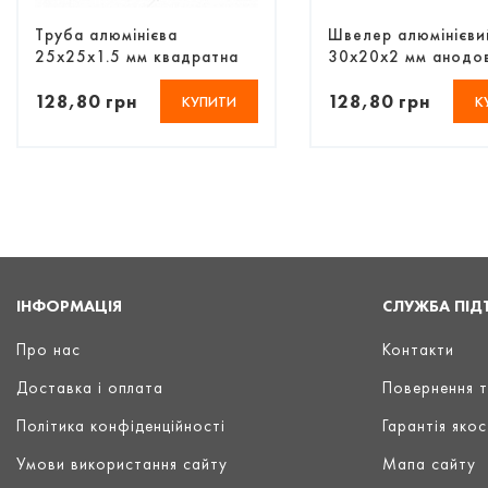
Труба алюмінієва
Швелер алюмінієви
25х25х1.5 мм квадратна
30х20х2 мм анодо
анодована
128,80 грн
128,80 грн
КУПИТИ
К
ІНФОРМАЦІЯ
СЛУЖБА ПІД
Про нас
Контакти
Доставка і оплата
Повернення 
Політика конфіденційності
Гарантія якос
Умови використання сайту
Мапа сайту