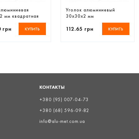
алюминиевая
Уголок алюминиевый
2 мм квадратная
30х30х2 мм
крытия
анодированный
 грн
112.65 грн
КУПИТЬ
КУПИТЬ
КОНТАКТЫ
+380 (95) 007-04-73
+380 (68) 596-09-82
info@alu-met.com.ua