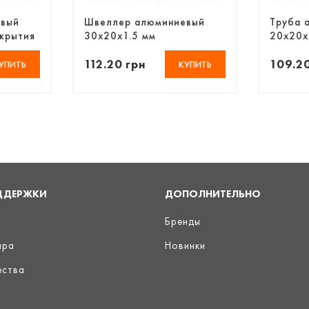
евый
Швеллер алюминиевый
Труба 
крытия
30х20х1.5 мм
20х20х
анодированный
без по
112.20 грн
109.20
УПИТЬ
КУПИТЬ
ДДЕРЖКИ
ДОПОЛНИТЕЛЬНО
Бренды
ара
Новинки
ества