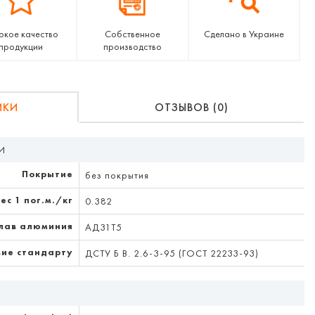
окое качество
Собственное
Сделано в Украине
продукции
производство
ИКИ
ОТЗЫВОВ (0)
И
Покрытие
без покрытия
ес 1 пог.м./кг
0.382
лав алюминия
АД31Т5
вие стандарту
ДСТУ Б В. 2.6-3-95 (ГОСТ 22233-93)